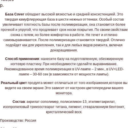
р.
База Cover
обладает высокой вязкостью и средней консистенцией. Это
твердая камуфлирующая база в шести нежных оттенках. Особый состав
увеличивает плотность базы после полимеризации, она становится более
прочной и упругой, что продлевает срок носки покрытия. По своим свойствам
схожа с гелем, но более комфортна в работе. Не течет и отлично
самовыравнивается. После полимеризации становится твердой. Отлично
подойдет как для укрепления, так и для любых видов ремонта, включая
донаращивания.
Способ применения
: нанесите базу на подготовленную, обезжиренную
ногтевую пластину. При необходимости сделайте выравнивание.
Рекомендованное время полимеризации в UV-лампе – 2 мин., в UV+LED-
лампе – 30-60 сек (в зависимости от мощности лампы).
Реальный цвет
продукта может отличаться от того изображения,которое вы
видите на своем экране.Это зависит от настроек цветопередачи вашего
монитора.
Состав
: акрилат сополимер, полисиликон-13, этилметакрилат,
изопропиловый триизостеарат титана, пигмент, стеаралкониум бентонит,
кристаллический воск.
Производство: Россия