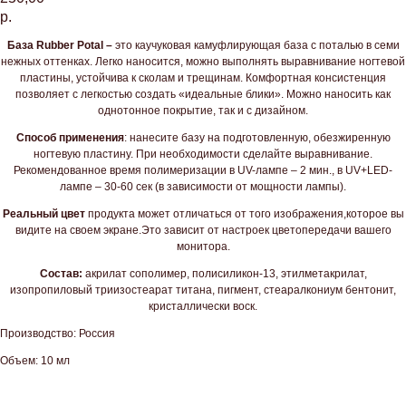
р.
База Rubber Potal
–
это каучуковая камуфлирующая база с поталью в семи
нежных оттенках. Легко наносится, можно выполнять выравнивание ногтевой
пластины, устойчива к сколам и трещинам. Комфортная консистенция
позволяет с легкостью создать «идеальные блики». Можно наносить как
однотонное покрытие, так и с дизайном.
Способ применения
: нанесите базу на подготовленную, обезжиренную
ногтевую пластину. При необходимости сделайте выравнивание.
Рекомендованное время полимеризации в UV-лампе – 2 мин., в UV+LED-
лампе – 30-60 сек (в зависимости от мощности лампы).
Реальный цвет
продукта может отличаться от того изображения,которое вы
видите на своем экране.Это зависит от настроек цветопередачи вашего
монитора.
Состав:
акрилат сополимер, полисиликон-13, этилметакрилат,
изопропиловый триизостеарат титана, пигмент, стеаралкониум бентонит,
кристаллически воск.
Производство: Россия
Объем: 10 мл