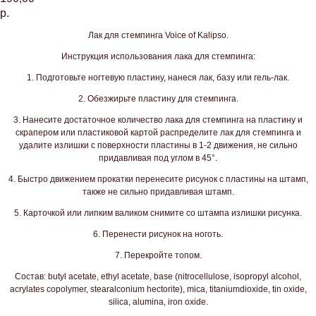
р.
Лак для стемпинга Voice of Kalipso.
Инструкция использования лака для стемпинга:
1. Подготовьте ногтевую пластину, нанеся лак, базу или гель-лак.
2. Обезжирьте пластину для стемпинга.
3. Нанесите достаточное количество лака для стемпинга на пластину и
скрапером или пластиковой картой распределите лак для стемпинга и
удалите излишки с поверхности пластины в 1-2 движения, не сильно
придавливая под углом в 45°.
4. Быстро движением прокатки перенесите рисунок с пластины на штамп,
также не сильно придавливая штамп.
5. Карточкой или липким валиком снимите со штампа излишки рисунка.
6. Перенести рисунок на ноготь.
7. Перекройте топом.
Состав: butyl acetate, ethyl acetate, base (nitrocellulose, isopropyl alcohol,
acrylates copolymer, stearalconium hectorite), mica, titaniumdioxide, tin oxide,
silica, alumina, iron oxide.