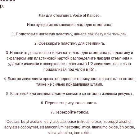
р.
Лак для стемпинга Voice of Kalipso.
Инструкция использования лака для стемпинга:
1. Подготовьте ногтевую пластину, нанеся лак, базу или гель-лак.
2. Обезжирьте пластину для стемпинга.
3. Нанесите достаточное количество лака для стемпинга на пластину и
скрапером или пластиковой картой распределите лак для стемпинга и
удалите излишки с поверхности пластины в 1-2 движения, не сильно
придавливая под углом в 45°.
4. Быстро движением прокатки перенесите рисунок с пластины на штамп,
также не сильно придавливая штамп.
5. Карточкой или липким валиком снимите со штампа излишки рисунка.
6. Перенести рисунок на ноготь.
7. Перекройте топом.
Состав: butyl acetate, ethyl acetate, base (nitrocellulose, isopropyl alcohol,
acrylates copolymer, stearalconium hectorite), mica, titaniumdioxide, tin oxide,
silica, alumina, iron oxide.