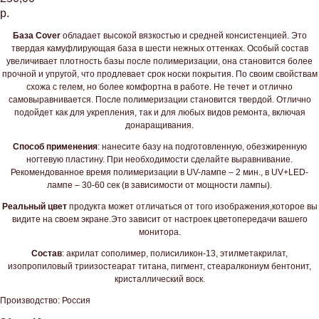
р.
База Cover
обладает высокой вязкостью и средней консистенцией. Это
твердая камуфлирующая база в шести нежных оттенках. Особый состав
увеличивает плотность базы после полимеризации, она становится более
прочной и упругой, что продлевает срок носки покрытия. По своим свойствам
схожа с гелем, но более комфортна в работе. Не течет и отлично
самовыравнивается. После полимеризации становится твердой. Отлично
подойдет как для укрепления, так и для любых видов ремонта, включая
донаращивания.
Способ применения
: нанесите базу на подготовленную, обезжиренную
ногтевую пластину. При необходимости сделайте выравнивание.
Рекомендованное время полимеризации в UV-лампе – 2 мин., в UV+LED-
лампе – 30-60 сек (в зависимости от мощности лампы).
Реальный цвет
продукта может отличаться от того изображения,которое вы
видите на своем экране.Это зависит от настроек цветопередачи вашего
монитора.
Состав
: акрилат сополимер, полисиликон-13, этилметакрилат,
изопропиловый триизостеарат титана, пигмент, стеаралкониум бентонит,
кристаллический воск.
Производство: Россия