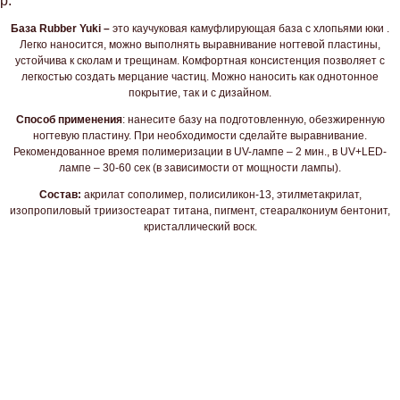
р.
База Rubber
Yuki
–
это каучуковая камуфлирующая база с хлопьями юки .
Легко наносится, можно выполнять выравнивание ногтевой пластины,
устойчива к сколам и трещинам. Комфортная консистенция позволяет с
легкостью создать мерцание частиц. Можно наносить как однотонное
покрытие, так и с дизайном.
Способ применения
: нанесите базу на подготовленную, обезжиренную
ногтевую пластину. При необходимости сделайте выравнивание.
Рекомендованное время полимеризации в UV-лампе – 2 мин., в UV+LED-
лампе – 30-60 сек (в зависимости от мощности лампы).
Состав:
акрилат сополимер, полисиликон-13, этилметакрилат,
изопропиловый триизостеарат титана, пигмент, стеаралкониум бентонит,
кристаллический воск.