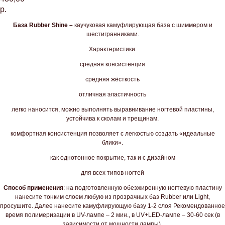
р.
База Rubber
Shine
–
каучуковая камуфлирующая база с шиммером и
шестигранниками.
Характеристики:
средняя консистенция
средняя жёсткость
отличная эластичность
легко наносится, можно выполнять выравнивание ногтевой пластины,
устойчива к сколам и трещинам.
комфортная консистенция позволяет с легкостью создать «идеальные
блики».
как однотонное покрытие, так и с дизайном
для всех типов ногтей
Способ применения
: на подготовленную обезжиренную ногтевую пластину
нанесите тонким слоем любую из прозрачных баз Rubber или Light,
просушите. Далее нанесите камуфлирующую базу 1-2 слоя Рекомендованное
время полимеризации в UV-лампе – 2 мин., в UV+LED-лампе – 30-60 сек (в
зависимости от мощности лампы).