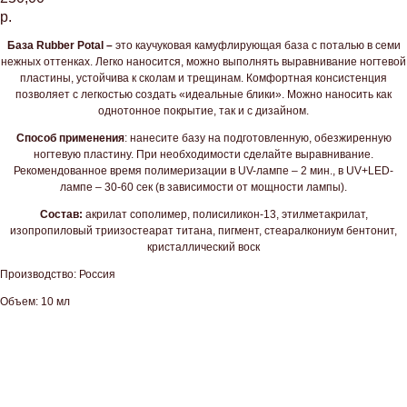
р.
База Rubber Potal
–
это каучуковая камуфлирующая база с поталью в семи
нежных оттенках. Легко наносится, можно выполнять выравнивание ногтевой
пластины, устойчива к сколам и трещинам. Комфортная консистенция
позволяет с легкостью создать «идеальные блики». Можно наносить как
однотонное покрытие, так и с дизайном.
Способ применения
: нанесите базу на подготовленную, обезжиренную
ногтевую пластину. При необходимости сделайте выравнивание.
Рекомендованное время полимеризации в UV-лампе – 2 мин., в UV+LED-
лампе – 30-60 сек (в зависимости от мощности лампы).
Состав:
акрилат сополимер, полисиликон-13, этилметакрилат,
изопропиловый триизостеарат титана, пигмент, стеаралкониум бентонит,
кристаллический воск
Производство: Россия
Объем: 10 мл